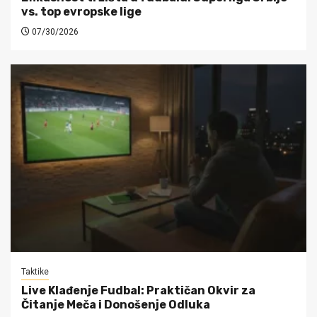
vs. top evropske lige
07/30/2026
Taktike
Live Klađenje Fudbal: Praktičan Okvir za
Čitanje Meča i Donošenje Odluka