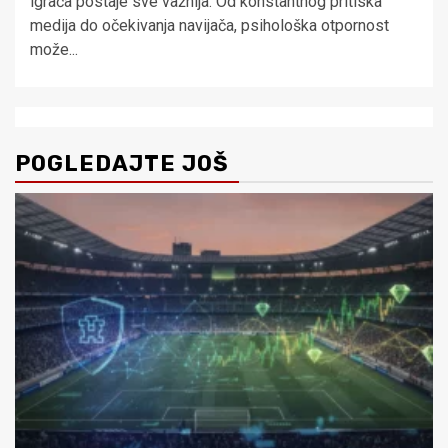
igrača postaje sve važnija. Od konstantnog pritiska
medija do očekivanja navijača, psihološka otpornost
može...
POGLEDAJTE JOŠ