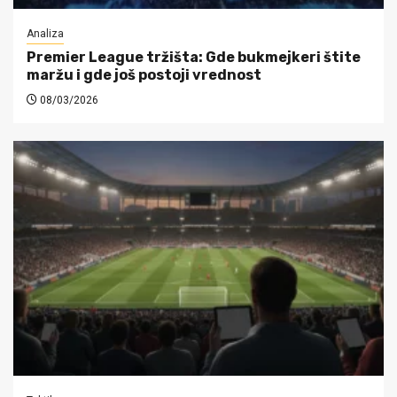
Analiza
Premier League tržišta: Gde bukmejkeri štite
maržu i gde još postoji vrednost
08/03/2026