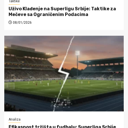
Taktike
Uživo Klađenje na Superligu Srbije: Taktike za
Mečeve sa Ograničenim Podacima
08/01/2026
Analiza
Efikasnost tržišta u fudbalu: Superliga Srbije