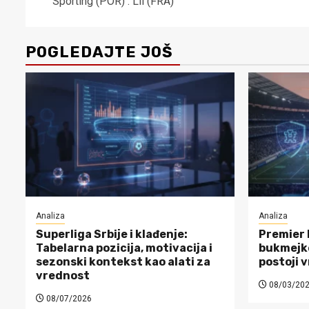
Sporting (POR) : Lil (FRA)
POGLEDAJTE JOŠ
Analiza
Analiza
Superliga Srbije i klađenje:
Premier 
Tabelarna pozicija, motivacija i
bukmejke
sezonski kontekst kao alati za
postoji 
vrednost
08/03/20
08/07/2026