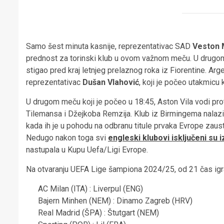
Samo šest minuta kasnije, reprezentativac SAD
Veston 
prednost za torinski klub u ovom važnom meču. U drugom
stigao pred kraj letnjeg prelaznog roka iz Fiorentine. Arg
reprezentativac
Dušan Vlahović
, koji je počeo utakmicu k
U drugom meču koji je počeo u 18:45, Aston Vila vodi pro
Tilemansa i Džejkoba Remzija. Klub iz Birmingema nalaz
kada ih je u pohodu na odbranu titule prvaka Evrope zaus
Nedugo nakon toga svi
engleski klubovi isključeni su 
nastupala u Kupu Uefa/Ligi Evrope.
Na otvaranju UEFA Lige šampiona 2024/25, od 21 čas igraj
AC Milan (ITA) : Liverpul (ENG)
Bajern Minhen (NEM) : Dinamo Zagreb (HRV)
Real Madrid (ŠPA) : Štutgart (NEM)