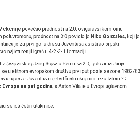
Mekeni
je povećao prednost na 2:0, osiguravši komfornu
 poluvremenu, prednost na 3:0 povisio je
Niko Gonzales
, koji je
entincu je za prvi gol u dresu Juventusa asistirao srpski
ao najistureniji igrač u 4-2-3-1 formaciji.
tiv švajcarskog Jang Bojsa u Bernu sa 2:0, golovima Jurija
i se u elitnom evropskom društvu prvi put posle sezone 1982/8
tavio upravo Juventus u četvrtfinalu ukupnim rezultatom 2:5.
iz Evrope na pet godina
, a Aston Vila je u Evropi uglavnom
u se još četiri utakmice: