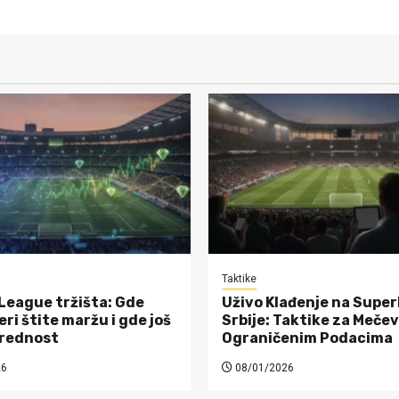
Taktike
League tržišta: Gde
Uživo Klađenje na Super
ri štite maržu i gde još
Srbije: Taktike za Mečev
vrednost
Ograničenim Podacima
26
08/01/2026