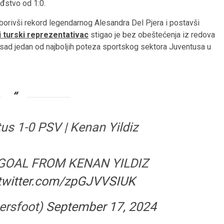
đstvo od 1:0.
 oborivši rekord legendarnog Alesandra Del Pjera i postavši
i turski reprezentativac
stigao je bez obeštećenja iz redova
 sad jedan od najboljih poteza sportskog sektora Juventusa u
s 1-0 PSV | Kenan Yildiz
GOAL FROM KENAN YILDIZ
.twitter.com/zpGJVVSIUK
ersfoot)
September 17, 2024