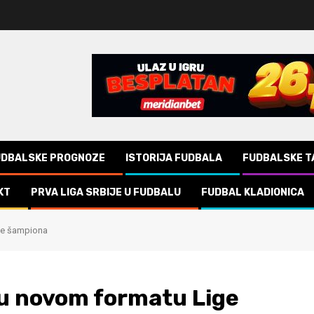
UDBALSKE PROGNOZE
ISTORIJA FUDBALA
FUDBALSKE T
KT
PRVA LIGA SRBIJE U FUDBALU
FUDBAL KLADIONICA
ige šampiona
c u novom formatu Lige