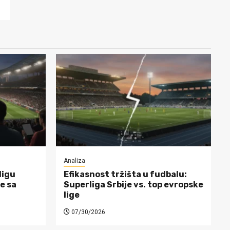
Analiza
ligu
Efikasnost tržišta u fudbalu:
e sa
Superliga Srbije vs. top evropske
lige
07/30/2026