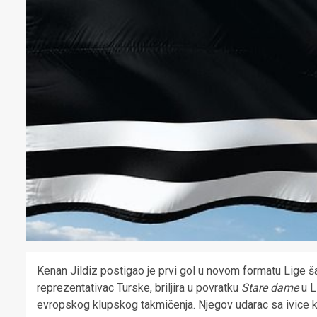
Kenan Jildiz postigao je prvi gol u novom formatu Lige 
reprezentativac Turske, briljira u povratku
Stare dame
u L
evropskog klupskog takmičenja. Njegov udarac sa ivice k