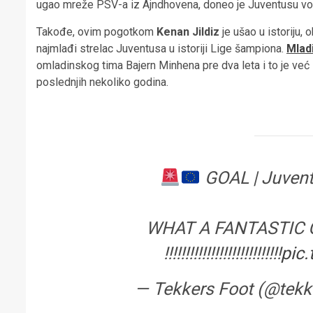
ugao mreže PSV-a iz Ajndhovena, doneo je Juventusu vo
Takođe, ovim pogotkom
Kenan Jildiz
je ušao u istoriju,
najmlađi strelac Juventusa u istoriji Lige šampiona.
Mlad
omladinskog tima Bajern Minhena pre dva leta i to je već
poslednjih nekoliko godina.
GOAL | Juventu
WHAT A FANTASTIC 
!!!!!!!!!!!!!!!!!!!!!!!!!!!!
pic
— Tekkers Foot (@tekk