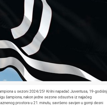
šampiona u sezoni 2024/25! Krilni napadač Juventusa, 19-godišnj
igu šampiona, nakon jedne sezone odsustva iz najjačeg
aznenog prostora u 21. minutu, savršeno savijen u gornji desni