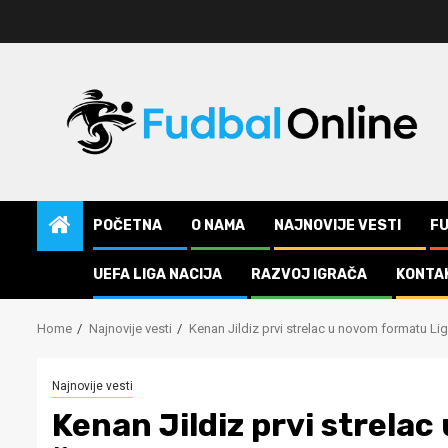
Skip
to
content
POČETNA
O NAMA
NAJNOVIJE VESTI
F
UEFA LIGA NACIJA
RAZVOJ IGRAČA
KONTA
Home
Najnovije vesti
Kenan Jildiz prvi strelac u novom formatu L
Najnovije vesti
Kenan Jildiz prvi strela