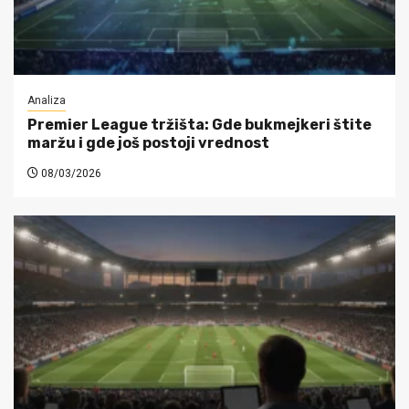
Analiza
Premier League tržišta: Gde bukmejkeri štite
maržu i gde još postoji vrednost
08/03/2026