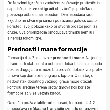
Defanzivni igrači
su zaduženi za čuvanje protivničkih
napadača, dok
vezni igrači
obezbeđuju podršku i
povezuju odbranu sa napadom. Dva napadača rade
zajedno na stvaranju šansi i postizanju golova, često
koristeći svoj položaj kako bi stvorili prostor jedni za
druge. Ova organizacija omogućava timsku hemiju i
sinergiju tokom igre.
Prednosti i mane formacije
Formacija 4-4-2 ima svoje
prednosti
i
mane
. Na jednoj
strani, nudi stabilnost u odbrani i dobar balans u napadu,
dok na drugoj strani može biti previše defanzivna protiv
timova koji dominantno igraju s loptom. Osim toga,
nedostatak dodatnog veznog igrača može otežati
kontrolu sredine terena protiv timova koji koriste
formacije sa više veznih igrača.
Osim što pruža
stabilnost
u obrani, formacija 4-4-2
omogućava i
efikasnu tranziciju
između defanzive i