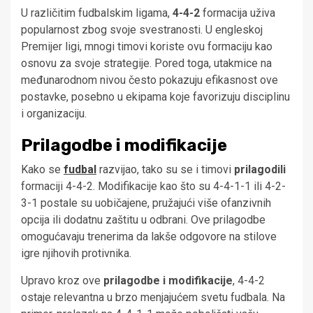
U različitim fudbalskim ligama,
4-4-2
formacija uživa
popularnost zbog svoje svestranosti. U engleskoj
Premijer ligi, mnogi timovi koriste ovu formaciju kao
osnovu za svoje strategije. Pored toga, utakmice na
međunarodnom nivou često pokazuju efikasnost ove
postavke, posebno u ekipama koje favorizuju disciplinu
i organizaciju.
Prilagodbe i modifikacije
Kako se
fudbal
razvijao, tako su se i timovi
prilagodili
formaciji 4-4-2. Modifikacije kao što su 4-4-1-1 ili 4-2-
3-1 postale su uobičajene, pružajući više ofanzivnih
opcija ili dodatnu zaštitu u odbrani. Ove prilagodbe
omogućavaju trenerima da lakše odgovore na stilove
igre njihovih protivnika.
Upravo kroz ove
prilagodbe i modifikacije
, 4-4-2
ostaje relevantna u brzo menjajućem svetu fudbala. Na