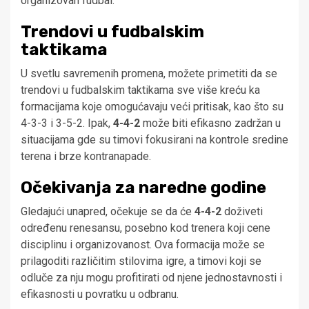
organizovan fudbal.
Trendovi u fudbalskim
taktikama
U svetlu savremenih promena, možete primetiti da se
trendovi u fudbalskim taktikama sve više kreću ka
formacijama koje omogućavaju veći pritisak, kao što su
4-3-3 i 3-5-2. Ipak,
4-4-2
može biti efikasno zadržan u
situacijama gde su timovi fokusirani na kontrole sredine
terena i brze kontranapade.
Očekivanja za naredne godine
Gledajući unapred, očekuje se da će
4-4-2
doživeti
određenu renesansu, posebno kod trenera koji cene
disciplinu i organizovanost. Ova formacija može se
prilagoditi različitim stilovima igre, a timovi koji se
odluče za nju mogu profitirati od njene jednostavnosti i
efikasnosti u povratku u odbranu.