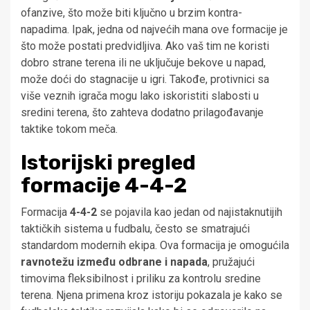
ofanzive, što može biti ključno u brzim kontra-
napadima. Ipak, jedna od najvećih mana ove formacije je
što može postati predvidljiva. Ako vaš tim ne koristi
dobro strane terena ili ne uključuje bekove u napad,
može doći do stagnacije u igri. Takođe, protivnici sa
više veznih igrača mogu lako iskoristiti slabosti u
sredini terena, što zahteva dodatno prilagođavanje
taktike tokom meča.
Istorijski pregled
formacije 4-4-2
Formacija
4-4-2
se pojavila kao jedan od najistaknutijih
taktičkih sistema u fudbalu, često se smatrajući
standardom modernih ekipa. Ova formacija je omogućila
ravnotežu između odbrane i napada
, pružajući
timovima fleksibilnost i priliku za kontrolu sredine
terena. Njena primena kroz istoriju pokazala je kako se