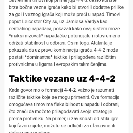
Savremeni timovi koji primenjuju 4-4-2 često koriste
brze bočne vezne igrače kako bi stvorili dodatne prilike
za gol i veznog igrača koji može preći u napad. Timovi
poput Leicester City su, uz Jamiesa Vardya kao
centralnog napadača, pokazali kako ovaj sistem može
*maksimizovati* napadačke potencijale i istovremeno
održati stabilnost u odbrani. Osim toga, Atalanta je
pokazala da uz pravu kombinaciju igrača, 4-4-2 može
postati *dominantna* taktika i prilagođena različitim
protivnicima u ligama i evropskim takmičenjima.
Taktike vezane uz 4-4-2
Kada govorimo o formaciji
4-4-2
, važno je razumeti
različite taktike koje se mogu primeniti. Ova formacija
omogućava timovima fleksibilnost u napadu i odbrani,
što znači da možete prilagođavati svoje strategije
prema protivniku. Na primer, u zavisnosti od stila igre
koji favorizujete, možete se odlučiti za ofanzivne ili
defanzivne pristupe.