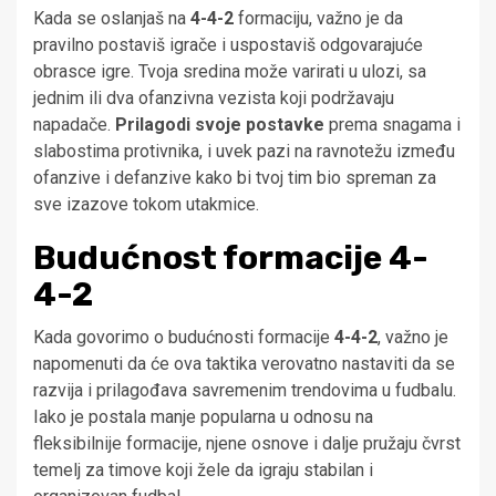
Kada se oslanjaš na
4-4-2
formaciju, važno je da
pravilno postaviš igrače i uspostaviš odgovarajuće
obrasce igre. Tvoja sredina može varirati u ulozi, sa
jednim ili dva ofanzivna vezista koji podržavaju
napadače.
Prilagodi svoje postavke
prema snagama i
slabostima protivnika, i uvek pazi na ravnotežu između
ofanzive i defanzive kako bi tvoj tim bio spreman za
sve izazove tokom utakmice.
Budućnost formacije 4-
4-2
Kada govorimo o budućnosti formacije
4-4-2
, važno je
napomenuti da će ova taktika verovatno nastaviti da se
razvija i prilagođava savremenim trendovima u fudbalu.
Iako je postala manje popularna u odnosu na
fleksibilnije formacije, njene osnove i dalje pružaju čvrst
temelj za timove koji žele da igraju stabilan i