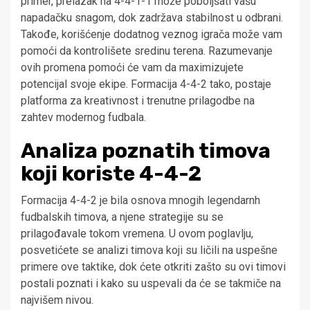
primer, prelazak na 4-4-1-1 može poboljšati vašu
napadačku snagom, dok zadržava stabilnost u odbrani.
Takođe, korišćenje dodatnog veznog igrača može vam
pomoći da kontrolišete sredinu terena. Razumevanje
ovih promena pomoći će vam da maximizujete
potencijal svoje ekipe. Formacija 4-4-2 tako, postaje
platforma za kreativnost i trenutne prilagodbe na
zahtev modernog fudbala.
Analiza poznatih timova
koji koriste 4-4-2
Formacija 4-4-2 je bila osnova mnogih legendarnh
fudbalskih timova, a njene strategije su se
prilagođavale tokom vremena. U ovom poglavlju,
posvetićete se analizi timova koji su ličili na uspešne
primere ove taktike, dok ćete otkriti zašto su ovi timovi
postali poznati i kako su uspevali da će se takmiče na
najvišem nivou.