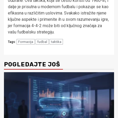
odbrane. Ova taktika, koja se često koristi od 1960-ih, i
dalje je prisutna u modernom fudbalu i pokazuje se kao
efikasna u različitim uslovima. Svakako istražite njene
ključne aspekte i primenite ih u svom razumevanju igre,
jer formacija 4-4-2 može biti od ključnog značaja za
vašu fudbalsku strategiju.
Formacija
fudbal
taktika
Tags:
POGLEDAJTE JOŠ