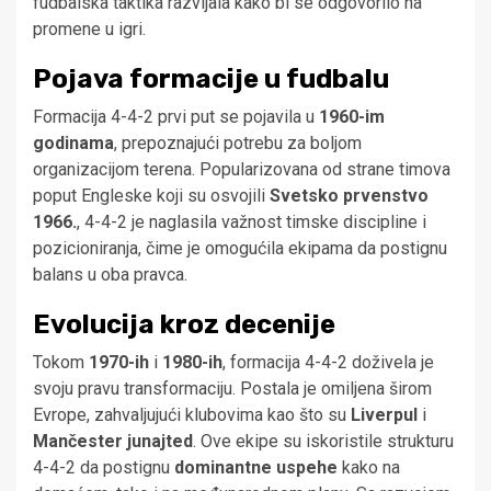
fudbalska taktika razvijala kako bi se odgovorilo na
promene u igri.
Pojava formacije u fudbalu
Formacija 4-4-2 prvi put se pojavila u
1960-im
godinama
, prepoznajući potrebu za boljom
organizacijom terena. Popularizovana od strane timova
poput Engleske koji su osvojili
Svetsko prvenstvo
1966.
, 4-4-2 je naglasila važnost timske discipline i
pozicioniranja, čime je omogućila ekipama da postignu
balans u oba pravca.
Evolucija kroz decenije
Tokom
1970-ih
i
1980-ih
, formacija 4-4-2 doživela je
svoju pravu transformaciju. Postala je omiljena širom
Evrope, zahvaljujući klubovima kao što su
Liverpul
i
Mančester junajted
. Ove ekipe su iskoristile strukturu
4-4-2 da postignu
dominantne uspehe
kako na