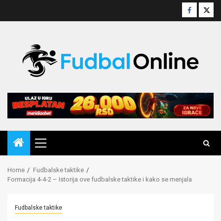
Skip
facebook
twitt
to
content
Primary
Menu
Home
Fudbalske taktike
Formacija 4-4-2 – Istorija ove fudbalske taktike i kako se menjala
Fudbalske taktike