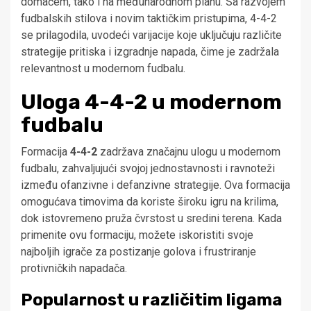
domaćem, tako i na međunarodnom planu. Sa razvojem
fudbalskih stilova i novim taktičkim pristupima, 4-4-2
se prilagodila, uvodeći varijacije koje uključuju različite
strategije pritiska i izgradnje napada, čime je zadržala
relevantnost u modernom fudbalu.
Uloga 4-4-2 u modernom
fudbalu
Formacija
4-4-2
zadržava značajnu ulogu u modernom
fudbalu, zahvaljujući svojoj jednostavnosti i ravnoteži
između ofanzivne i defanzivne strategije. Ova formacija
omogućava timovima da koriste široku igru na krilima,
dok istovremeno pruža čvrstost u sredini terena. Kada
primenite ovu formaciju, možete iskoristiti svoje
najboljih igrače za postizanje golova i frustriranje
protivničkih napadača.
Popularnost u različitim ligama