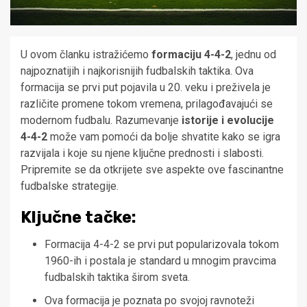
U ovom članku istražićemo
formaciju 4-4-2
, jednu od
najpoznatijih i najkorisnijih fudbalskih taktika. Ova
formacija se prvi put pojavila u 20. veku i preživela je
različite promene tokom vremena, prilagođavajući se
modernom fudbalu. Razumevanje
istorije i evolucije
4-4-2
može vam pomoći da bolje shvatite kako se igra
razvijala i koje su njene ključne prednosti i slabosti.
Pripremite se da otkrijete sve aspekte ove fascinantne
fudbalske strategije.
Ključne tačke:
Formacija 4-4-2 se prvi put popularizovala tokom
1960-ih i postala je standard u mnogim pravcima
fudbalskih taktika širom sveta.
Ova formacija je poznata po svojoj ravnoteži