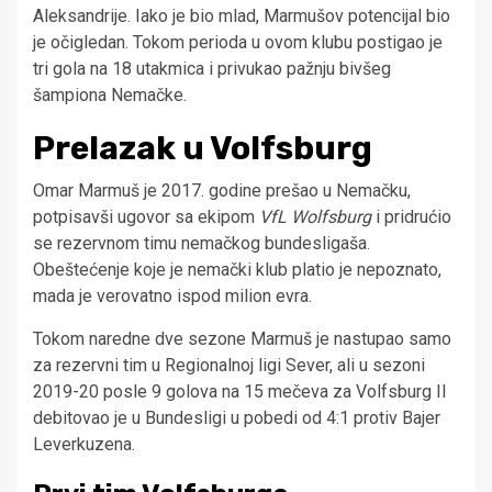
Aleksandrije. Iako je bio mlad, Marmušov potencijal bio
je očigledan. Tokom perioda u ovom klubu postigao je
tri gola na 18 utakmica i privukao pažnju bivšeg
šampiona Nemačke.
Prelazak u Volfsburg
Omar Marmuš je 2017. godine prešao u Nemačku,
potpisavši ugovor sa ekipom
VfL Wolfsburg
i pridrućio
se rezervnom timu nemačkog bundesligaša.
Obeštećenje koje je nemački klub platio je nepoznato,
mada je verovatno ispod milion evra.
Tokom naredne dve sezone Marmuš je nastupao samo
za rezervni tim u Regionalnoj ligi Sever, ali u sezoni
2019-20 posle 9 golova na 15 mečeva za Volfsburg II
debitovao je u Bundesligi u pobedi od 4:1 protiv Bajer
Leverkuzena.