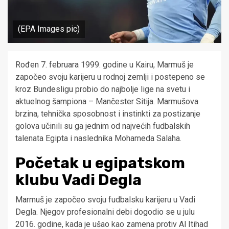
(EPA Images pic)
Rođen 7. februara 1999. godine u Kairu, Marmuš je
započeo svoju karijeru u rodnoj zemlji i postepeno se
kroz Bundesligu probio do najbolje lige na svetu i
aktuelnog šampiona – Mančester Sitija. Marmušova
brzina, tehnička sposobnost i instinkti za postizanje
golova učinili su ga jednim od najvećih fudbalskih
talenata Egipta i naslednika Mohameda Salaha.
Početak u egipatskom
klubu Vadi Degla
Marmuš je započeo svoju fudbalsku karijeru u Vadi
Degla. Njegov profesionalni debi dogodio se u julu
2016. godine, kada je ušao kao zamena protiv Al Itihad