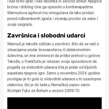
i kao krilni igrač i kao desetka ili
second striker
. Njegova
brzina i dribling čine ga opasnim u kontranapadima.
Marmušova agilnost mu omogućava da lako prolazi
pored odbrambenih igrača i stvaraju prostor za sebe i
svoje saigrače.
Završnica i slobodni udarci
Marmuš je takođe odličan u završnici. Bilo da se radi o
situacijama unutar šesnaesterca ili dalekometnim
šutevima, on ima smirenost da prilike pretvori u golove.
Takođe, u Frankfurtu je iskazao svoju sposobnost da
pogađa sa slobodnih udaraca bila je jedan od ključnih
aspekata njegove igre. Samo u novembru 2024. godine
postigao je tri gola iz slobodnih udaraca u tri uzastopne
utakmice, što je do tada u Nemačkoj uspeo samo
Kristijan Fuks za Bohum u sezoni 2009/10.