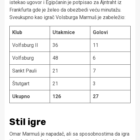
istekao ugovor i Egipćanin je potpisao za Ajntraht iz
Frankfurta gde je želeo da obezbedi veću minutažu.
Sveukupno kao igrač Volsburga Marmuš je zabeležio:
Klub
Utakmice
Golovi
Volfsburg II
36
11
Volfsburg
48
6
Sankt Pauli
21
7
Štutgart
21
3
Ukupno
126
27
Stil igre
Omar Marmuš je napadač, ali sa sposobnostima da igra