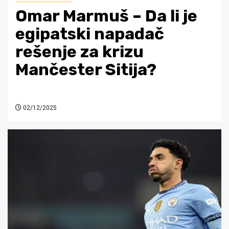
Omar Marmuš – Da li je
egipatski napadač
rešenje za krizu
Mančester Sitija?
02/12/2025