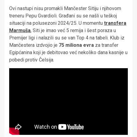
Ovi nastupi nisu promakli Mančester Sitiju i njihovom
treneru Pepu Gvardioli. Građani su se našli u teškoj
situaciji na polusezoni 2024/25. U momentu
transfera
Marmuša
, Siti je imao već 5 remija i šest poraza u
Premijer ligi i nalazili su se van Top 4 na tabeli. Klub iz
Mančestera izdvojio je
75 miliona evra
za transfer
Egipćanina koji je debitovao već nekoliko dana kasnije u
pobedi protiv Čelsija.