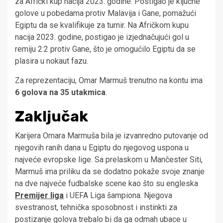
za Afrički kup nacija 2023. godine. Postigao je ključne
golove u pobedama protiv Malavija i Gane, pomažući
Egiptu da se kvalifikuje za turnir. Na Afričkom kupu
nacija 2023. godine, postigao je izjednačujući gol u
remiju 2:2 protiv Gane, što je omogućilo Egiptu da se
plasira u nokaut fazu.
Za reprezentaciju, Omar Marmuš trenutno na kontu ima
6 golova na 35 utakmica
.
Zaključak
Karijera Omara Marmuša bila je izvanredno putovanje od
njegovih ranih dana u Egiptu do njegovog uspona u
najveće evropske lige. Sa prelaskom u Mančester Siti,
Marmuš ima priliku da se dodatno pokaže svoje znanje
na dve najveće fudbalske scene kao što su engleska
Premijer liga
i UEFA Liga šampiona. Njegova
svestranost, tehnička sposobnost i instinkti za
postizanje golova trebalo bi da ga odmah ubace u