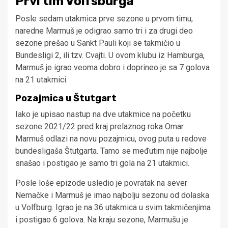
Prvi tim Volfsburga
Posle sedam utakmica prve sezone u prvom timu,
naredne Marmuš je odigrao samo tri i za drugi deo
sezone prešao u Sankt Pauli koji se takmičio u
Bundesligi 2, ili tzv. Cvajti. U ovom klubu iz Hamburga,
Marmuš je igrao veoma dobro i doprineo je sa 7 golova
na 21 utakmici.
Pozajmica u Štutgart
Iako je upisao nastup na dve utakmice na početku
sezone 2021/22 pred kraj prelaznog roka Omar
Marmuš odlazi na novu pozajmicu, ovog puta u redove
bundesligaša Štutgarta. Tamo se međutim nije najbolje
snašao i postigao je samo tri gola na 21 utakmici.
Posle loše epizode usledio je povratak na sever
Nemačke i Marmuš je imao najbolju sezonu od dolaska
u Volfburg. Igrao je na 36 utakmica u svim takmičenjima
i postigao 6 golova. Na kraju sezone, Marmušu je