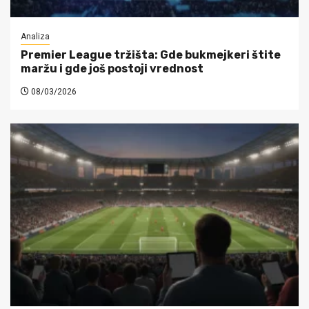
Analiza
Premier League tržišta: Gde bukmejkeri štite
maržu i gde još postoji vrednost
08/03/2026