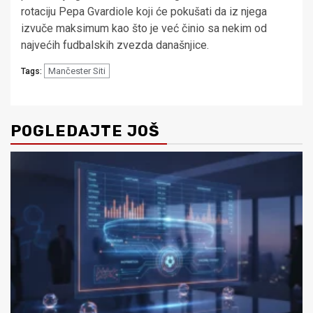
rotaciju Pepa Gvardiole koji će pokušati da iz njega
izvuče maksimum kao što je već činio sa nekim od
najvećih fudbalskih zvezda današnjice.
Mančester Siti
Tags:
POGLEDAJTE JOŠ