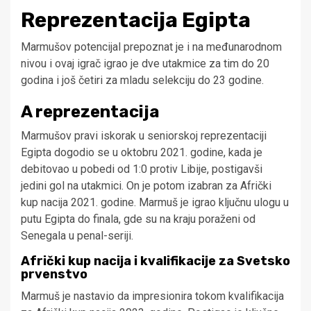
Reprezentacija Egipta
Marmušov potencijal prepoznat je i na međunarodnom
nivou i ovaj igrač igrao je dve utakmice za tim do 20
godina i još četiri za mladu selekciju do 23 godine.
A reprezentacija
Marmušov pravi iskorak u seniorskoj reprezentaciji
Egipta dogodio se u oktobru 2021. godine, kada je
debitovao u pobedi od 1:0 protiv Libije, postigavši
jedini gol na utakmici. On je potom izabran za Afrički
kup nacija 2021. godine. Marmuš je igrao ključnu ulogu u
putu Egipta do finala, gde su na kraju poraženi od
Senegala u penal-seriji.
Afrički kup nacija i kvalifikacije za Svetsko
prvenstvo
Marmuš je nastavio da impresionira tokom kvalifikacija