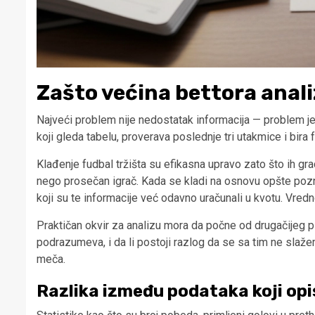
Zašto većina bettora anali
Najveći problem nije nedostatak informacija — problem je
koji gleda tabelu, proverava poslednje tri utakmice i bira 
Klađenje fudbal tržišta su efikasna upravo zato što ih g
nego prosečan igrač. Kada se kladi na osnovu opšte pozna
koji su te informacije već odavno uračunali u kvotu. Vred
Praktičan okvir za analizu mora da počne od drugačijeg pita
podrazumeva, i da li postoji razlog da se sa tim ne slaže
meča.
Razlika između podataka koji opi