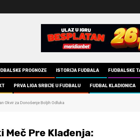
UDBALSKE PROGNOZE
ISTORIJA FUDBALA
FUDBALSKE T
KT
PRVA LIGA SRBIJE U FUDBALU
FUDBAL KLADIONICA
čan Okvir za Donošenje Boljih Odluka
i Meč Pre Klađenja: