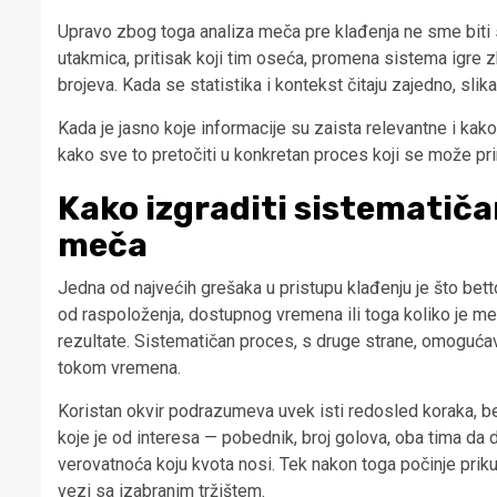
Upravo zbog toga analiza meča pre klađenja ne sme biti 
utakmica, pritisak koji tim oseća, promena sistema igre 
brojeva. Kada se statistika i kontekst čitaju zajedno, slik
Kada je jasno koje informacije su zaista relevantne i kako 
kako sve to pretočiti u konkretan proces koji se može prim
Kako izgraditi sistematiča
meča
Jedna od najvećih grešaka u pristupu klađenju je što bett
od raspoloženja, dostupnog vremena ili toga koliko je me
rezultate. Sistematičan proces, s druge strane, omogućava 
tokom vremena.
Koristan okvir podrazumeva uvek isti redosled koraka, bez
koje je od interesa — pobednik, broj golova, oba tima da da
verovatnoća koju kvota nosi. Tek nakon toga počinje prikupl
vezi sa izabranim tržištem.