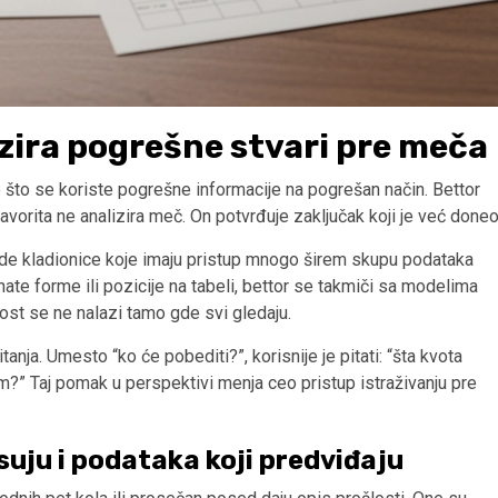
zira pogrešne stvari pre meča
 što se koriste pogrešne informacije na pogrešan način. Bettor
favorita ne analizira meč. On potvrđuje zaključak koji je već doneo
rade kladionice koje imaju pristup mnogo širem skupu podataka
te forme ili pozicije na tabeli, bettor se takmiči sa modelima
nost se ne nalazi tamo gde svi gledaju.
nja. Umesto “ko će pobediti?”, korisnije je pitati: “šta kvota
m?” Taj pomak u perspektivi menja ceo pristup istraživanju pre
suju i podataka koji predviđaju