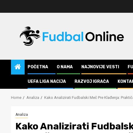
Skip
to
content
POČETNA
O NAMA
NAJNOVIJE VESTI
F
UEFA LIGA NACIJA
RAZVOJ IGRAČA
KONTA
Home
Analiza
Kako Analizirati Fudbalski Meč Pre Klađenja: Prakti
Analiza
Kako Analizirati Fudbalsk