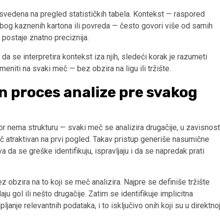
svedena na pregled statističkih tabela. Kontekst — raspored
zbog kaznenih kartona ili povreda — često govori više od samih
a postaje znatno preciznija.
da se interpretira kontekst iza njih, sledeći korak je razumeti
eniti na svaki meč — bez obzira na ligu ili tržište.
n proces analize pre svakog
or nema strukturu — svaki meč se analizira drugačije, u zavisnost
č atraktivan na prvi pogled. Takav pristup generiše nasumične
da se greške identifikuju, ispravljaju i da se napredak prati
 obzira na to koji se meč analizira. Najpre se definiše tržište
ju gol ili nešto drugačije. Zatim se identifikuje implicitna
janje relevantnih podataka, i to isključivo onih koji su u direktno