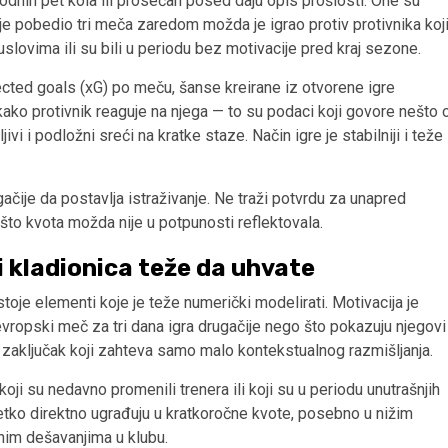
hodnih pet kola ili prosečan posed daju opis prošlosti. One su
i je pobedio tri meča zaredom možda je igrao protiv protivnika koj
uslovima ili su bili u periodu bez motivacije pred kraj sezone.
ected goals (xG) po meču, šanse kreirane iz otvorene igre
 kako protivnik reaguje na njega — to su podaci koji govore nešto 
vi i podložni sreći na kratke staze. Način igre je stabilniji i teže
gačije da postavlja istraživanje. Ne traži potvrdu za unapred
 što kvota možda nije u potpunosti reflektovala.
i kladionica teže da uhvate
stoje elementi koje je teže numerički modelirati. Motivacija je
 evropski meč za tri dana igra drugačije nego što pokazuju njegovi
an zaključak koji zahteva samo malo kontekstualnog razmišljanja.
koji su nedavno promenili trenera ili koji su u periodu unutrašnjih
e retko direktno ugrađuju u kratkoročne kvote, posebno u nižim
nim dešavanjima u klubu.