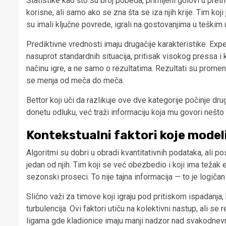
Statistike kao što su broj pobeda, primljeni golovi u pret
korisne, ali samo ako se zna šta se iza njih krije. Tim koj
su imali ključne povrede, igrali na gostovanjima u teškim 
Prediktivne vrednosti imaju drugačije karakteristike. Exp
nasuprot standardnih situacija, pritisak visokog pressa i
načinu igre, a ne samo o rezultatima. Rezultati su promenlji
se menja od meča do meča.
Bettor koji uči da razlikuje ove dve kategorije počinje dru
donetu odluku, već traži informaciju koja mu govori nešto
Kontekstualni faktori koje model
Algoritmi su dobri u obradi kvantitativnih podataka, ali po
jedan od njih. Tim koji se već obezbedio i koji ima težak
sezonski proseci. To nije tajna informacija — to je logič
Slično važi za timove koji igraju pod pritiskom ispadanja, 
turbulencija. Ovi faktori utiču na kolektivni nastup, ali s
ligama gde kladionice imaju manji nadzor nad svakodnev