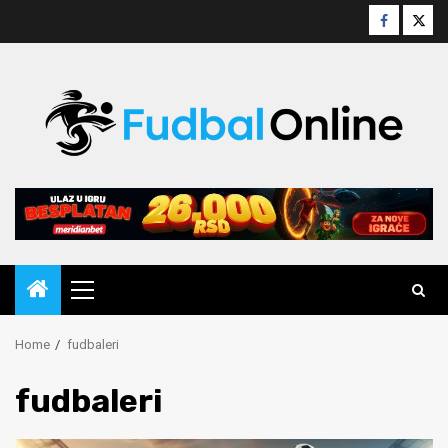
Skip
facebook
twitt
to
content
Primary
Menu
Home
fudbaleri
fudbaleri