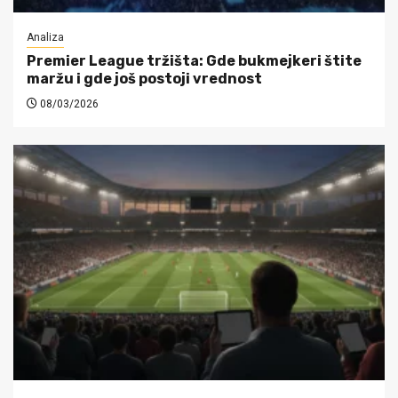
Analiza
Premier League tržišta: Gde bukmejkeri štite
maržu i gde još postoji vrednost
08/03/2026