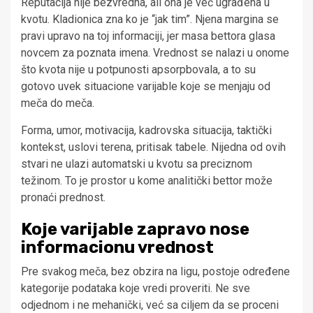
Reputacija nije bezvredna, ali ona je već ugrađena u
kvotu. Kladionica zna ko je “jak tim”. Njena margina se
pravi upravo na toj informaciji, jer masa bettora glasa
novcem za poznata imena. Vrednost se nalazi u onome
što kvota nije u potpunosti apsorpbovala, a to su
gotovo uvek situacione varijable koje se menjaju od
meča do meča.
Forma, umor, motivacija, kadrovska situacija, taktički
kontekst, uslovi terena, pritisak tabele. Nijedna od ovih
stvari ne ulazi automatski u kvotu sa preciznom
težinom. To je prostor u kome analitički bettor može
pronaći prednost.
Koje varijable zapravo nose
informacionu vrednost
Pre svakog meča, bez obzira na ligu, postoje određene
kategorije podataka koje vredi proveriti. Ne sve
odjednom i ne mehanički, već sa ciljem da se proceni