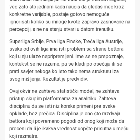
već zato što jednom kada naučiš da gledaš meč kroz
konkretne varijable, postaje gotovo nemoguće
ignorisati koliko su mnoge kvote zapravo zasnovane na
percepciji, a ne na stanju stvari u datom trenutku.
Superliga Srbije, Prva liga Finske, Treća liga Austrije,
svaka od ovih liga ima isti problem sa strane bettora
koji u nju ulaze nepripremljeni. Ime se ne prepoznaje,
kontekst se ne razume, pa se kladi po osećaju ili se
prati savjet nekoga ko isto tako nema strukturu iza
svog mišljenja. Rezultat je predvidiv.
Ovaj okvir ne zahteva statistički model, ne zahteva
pristup skupim platformama za analitiku. Zahteva
disciplinu da se isti niz koraka primeni pre svake
opklade, bez prečica. Disciplina je ono što razdvaja
bettora koji povremeno pogodi od onog koji može da
proceni da li je ikakva vrednost uopšte prisutna u meču
koji razmatra.