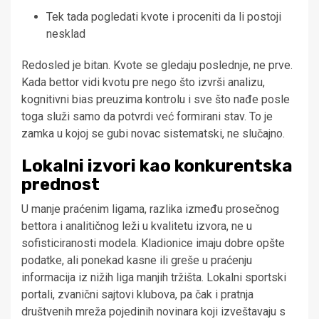
Tek tada pogledati kvote i proceniti da li postoji
nesklad
Redosled je bitan. Kvote se gledaju poslednje, ne prve.
Kada bettor vidi kvotu pre nego što izvrši analizu,
kognitivni bias preuzima kontrolu i sve što nađe posle
toga služi samo da potvrdi već formirani stav. To je
zamka u kojoj se gubi novac sistematski, ne slučajno.
Lokalni izvori kao konkurentska
prednost
U manje praćenim ligama, razlika između prosečnog
bettora i analitičnog leži u kvalitetu izvora, ne u
sofisticiranosti modela. Kladionice imaju dobre opšte
podatke, ali ponekad kasne ili greše u praćenju
informacija iz nižih liga manjih tržišta. Lokalni sportski
portali, zvanični sajtovi klubova, pa čak i pratnja
društvenih mreža pojedinih novinara koji izveštavaju s