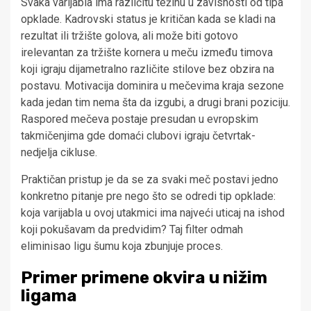
Svaka varijabla ima različitu težinu u zavisnosti od tipa
opklade. Kadrovski status je kritičan kada se kladi na
rezultat ili tržište golova, ali može biti gotovo
irelevantan za tržište kornera u meču između timova
koji igraju dijametralno različite stilove bez obzira na
postavu. Motivacija dominira u mečevima kraja sezone
kada jedan tim nema šta da izgubi, a drugi brani poziciju.
Raspored mečeva postaje presudan u evropskim
takmičenjima gde domaći clubovi igraju četvrtak-
nedjelja cikluse.
Praktičan pristup je da se za svaki meč postavi jedno
konkretno pitanje pre nego što se odredi tip opklade:
koja varijabla u ovoj utakmici ima najveći uticaj na ishod
koji pokušavam da predvidim? Taj filter odmah
eliminisao ligu šumu koja zbunjuje proces.
Primer primene okvira u nižim
ligama